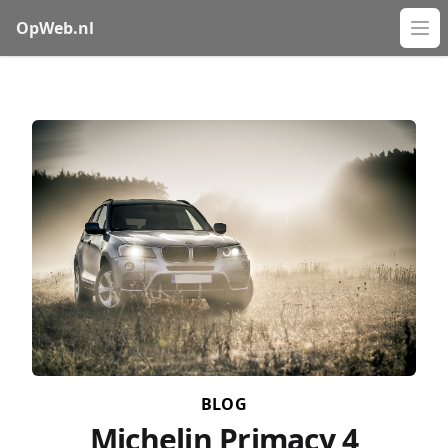
OpWeb.nl
Op
BLOG
Michelin Primacy 4